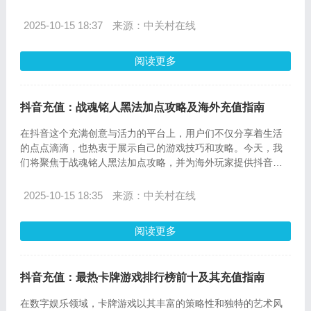
台，其充值功能更是给用户带来了更多的乐趣和便利。本文将
为您详细介绍高人气沙盒游戏，并详细讲解如何在ov-sea.com
2025-10-15 18:37
来源：中关村在线
进行抖音充值，让您的游戏和娱乐体验更上一层楼。
阅读更多
抖音充值：战魂铭人黑法加点攻略及海外充值指南
在抖音这个充满创意与活力的平台上，用户们不仅分享着生活
的点点滴滴，也热衷于展示自己的游戏技巧和攻略。今天，我
们将聚焦于战魂铭人黑法加点攻略，并为海外玩家提供抖音充
值的详细指南。
2025-10-15 18:35
来源：中关村在线
阅读更多
抖音充值：最热卡牌游戏排行榜前十及其充值指南
在数字娱乐领域，卡牌游戏以其丰富的策略性和独特的艺术风