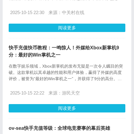
搞游戏的爱好者，那么这篇快币充值指南将为你带来十大必玩
恶搞游戏精选，以及如何在ov-sea.com轻松充值的详细步骤。
2025-10-15 22:30
来源：中关村在线
阅读更多
快手充值快币教程：一鸣惊人！外媒给Xbox新掌机9
分：最好的Win掌机之一
在数字娱乐领域，Xbox新掌机的发布无疑是一次令人瞩目的突
破。这款掌机以其卓越的性能和用户体验，赢得了外媒的高度
评价，被誉为“最好的Win掌机之一”，并获得了9分的高分。与
此同时，对于广大的快手用户来说，充值快币成为了日常娱乐
生活中不可或缺的一部分。本文将为您详细介绍如何在ov-
2025-10-15 22:22
来源：游民天空
sea.com上进行快手充值快币的流程，以及解答一些常见的问
题，确保您能够快速、便捷地享受快手平台带来的无限乐趣。
阅读更多
ov-sea快手充值等级：全球电竞赛事的幕后英雄