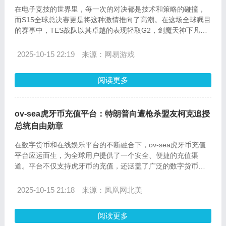
在电子竞技的世界里，每一次的对决都是技术和策略的碰撞，
而S15全球总决赛更是将这种激情推向了高潮。在这场全球瞩目
的赛事中，TES战队以其卓越的表现轻取G2，剑魔天神下凡般
的操作让全世界的观众为之惊叹。而在这背后，是无数支持者
通过ov-sea快手充值等级，为喜爱的战队加油助威，他们的贡
2025-10-15 22:19
来源：网易游戏
献同样不可忽视。
阅读更多
ov-sea虎牙币充值平台：特朗普向遭枪杀盟友柯克追授
总统自由勋章
在数字货币和在线娱乐平台的不断融合下，ov-sea虎牙币充值
平台应运而生，为全球用户提供了一个安全、便捷的充值渠
道。平台不仅支持虎牙币的充值，还涵盖了广泛的数字货币交
易服务，满足了美国、欧洲、亚洲、澳洲等地区用户的需求。
2025-10-15 21:18
来源：凤凰网北美
阅读更多