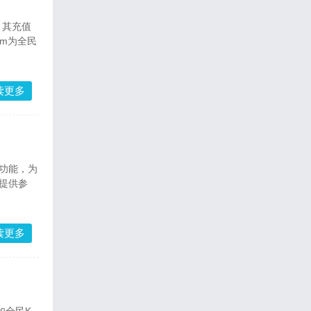
，其充值
om为全民
读更多
功能，为
提供参
读更多