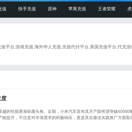
充值
快手充值
原神
苹果充值
王者荣耀
虎
充值平台,游戏充值,海外华人充值,充值代付平台,美国充值平台,代充游
意度
越的性能逐渐崭露头角。近期，小米汽车宣布其月产能有望突破60000
产能提升，不仅是对市场需求的积极响应，更是其在最佳实践推广方面取