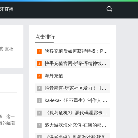
牙直播
点击排行
戏,直播
映客充值后如何获得特权：PS+15周年庆典与游戏特权解析
快手充值官网-啪嗒砰精神续作 《Ratatan》Steam商店页面上线
海外充值
抖音衝直-玩家社区发力！《潜行者2》每小时都有新MOD发布
ka-leka-《FF7重生》制作人:有人说小游戏塞太多 下部会收敛
《孤岛危机3》源代码泄露事件：抖音儲值mycard成密码
辆，这一
得的显著
盛大游戏海外充值-在海的那边，“米饭仙人”得到了渴望的一切
《漫威争锋》引领游戏新潮流，王者荣耀海外充值iOS服务升级