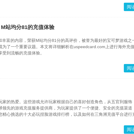
阅
》M站均分81的充值体验
验和丰富的内容，荣获M站均分81分的高评价，被誉为最好的宝可梦游戏之
一个重要议题。本文将详细解析在uspeedcard.com上进行海外充
享受到流畅的充值体验。
阅
玩家的热爱。这些游戏允许玩家根据自己的喜好创造角色，从五官到服饰
球领先的游戏充值服务提供商，为玩家提供了一个便捷、安全的充值渠道
您精心挑选的十大必玩捏脸游戏排行榜，以及如何在三角洲充值平台进行
阅