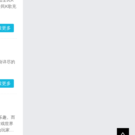
如全民K
民K歌充
读更多
份详尽的
读更多
乐趣。而
游戏世界
为玩家带