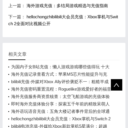
上一篇：
海外游戏充值：多结局游戏精选与充值指南
下一篇：
hellochongzhibilibili大会员充值：Xbox掌机与Swit
ch 2全面对比视频公开
相关文章
为国内子女B站充值：懒人游戏游戏哪些值得玩 十大
必玩懒人游戏游戏盘点
海外充值记录查看方式：苹果M5芯片性能提升与充
值指南
bilibili充值-外媒对Xbox Ally评价褒贬不一：粗糙半成
品 未来可期？
海外充值密码重置流程：Roguelike游戏爱好者的福音
海外充值服务商资质核查：太空飞船游戏的充值体验
与排行榜
即时海外充值体验分享：探索五千年前的精致呆萌人
面像
海外语玩语音充值：五角大楼记者事件背后的全球通
讯新趋势
hellochongzhibilibili大会员充值：Xbox掌机与Switch 2
全面对比视频公开
bilibili电池充值-外媒给Xbox新款掌机5星满分：超越