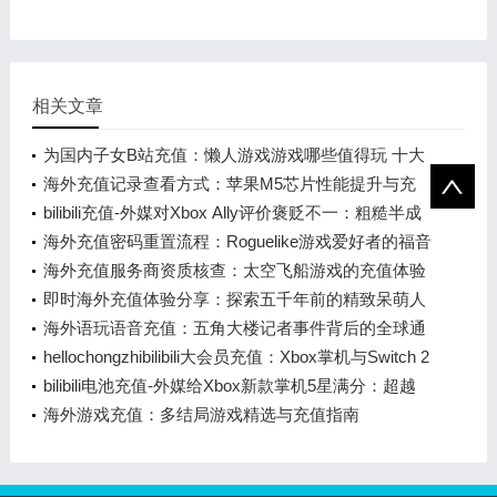
相关文章
为国内子女B站充值：懒人游戏游戏哪些值得玩 十大
必玩懒人游戏游戏盘点
海外充值记录查看方式：苹果M5芯片性能提升与充
值指南
bilibili充值-外媒对Xbox Ally评价褒贬不一：粗糙半成
品 未来可期？
海外充值密码重置流程：Roguelike游戏爱好者的福音
海外充值服务商资质核查：太空飞船游戏的充值体验
与排行榜
即时海外充值体验分享：探索五千年前的精致呆萌人
面像
海外语玩语音充值：五角大楼记者事件背后的全球通
讯新趋势
hellochongzhibilibili大会员充值：Xbox掌机与Switch 2
全面对比视频公开
bilibili电池充值-外媒给Xbox新款掌机5星满分：超越
Steam Deck！
海外游戏充值：多结局游戏精选与充值指南